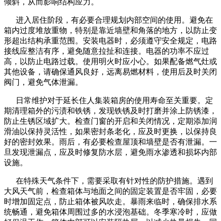
倾斜，从而影响结构应力。
进入居住阶段，有必要合理规划内部空间的使用。避免在
箱内过度堆放重物，特别是靠近墙壁和角落的地方，以防止变
形超出结构承重范围。安装电器时，必须遵守安全规定，电路
接线应整洁有序，避免随意拉扯和连接。电器的功率不应过
高，以防止电路过载。使用明火时应小心。如果配备燃气灶或
其他设备，请确保通风良好，远离易燃材料，使用后及时关闭
阀门，避免气体泄漏。
日常维护对于延长住人集装箱房的使用寿命至关重要。定
期清理箱外的污渍和铁锈，发现铁锈及时打磨并涂上防锈漆，
防止生锈区域扩大。检查门窗的开启和关闭情况，定期添加润
滑油以保持灵活性，如果密封条老化，应及时更换，以保持良
好的密封效果。雨后，有必要检查屋顶和墙壁是否有泄漏。一
旦发现泄漏点，应及时修复防水层，避免雨水渗透和损坏内部
设施。
在特殊天气条件下，需要采取有针对性的防护措施。遇到
大风天气前，检查箱体与地面之间的固定装置是否牢固，必要
时增加固定点，防止箱体被风吹走。暴雨来临时，确保排水系
统畅通，避免箱体周围过多的水浸泡基础。冬季寒冷时，应做