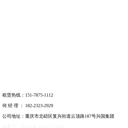
租赁热线：151-7875-1112
何 经 理 ： 182-2323-2929
公司地址：重庆市北碚区复兴街道云顶路187号兴国集团
备案号：渝ICP备2021012786号