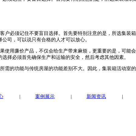
户必须记住不要盲目选择。首先要特别注意的是，所选集装箱
择公司，可以说只有合格的人才可以放心。
使用廉价产品，不仅会给生产带来麻烦，更重要的是，可能会
的选择必须首先确保生产和运输的安全，然后考虑其他因素。
需的功能与传统房屋的功能差别不大。因此，集装箱活动室的
心
|
案例展示
|
新闻资讯
|