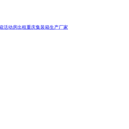
箱活动房出租
重庆集装箱生产厂家