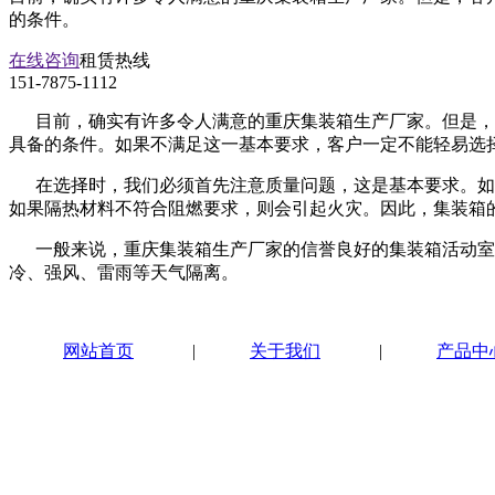
的条件。
在线咨询
租赁热线
151-7875-1112
目前，确实有许多令人满意的重庆集装箱生产厂家。但是，客
具备的条件。如果不满足这一基本要求，客户一定不能轻易选
在选择时，我们必须首先注意质量问题，这是基本要求。如果
如果隔热材料不符合阻燃要求，则会引起火灾。因此，集装箱
一般来说，重庆集装箱生产厂家的信誉良好的集装箱活动室所
冷、强风、雷雨等天气隔离。
网站首页
|
关于我们
|
产品中