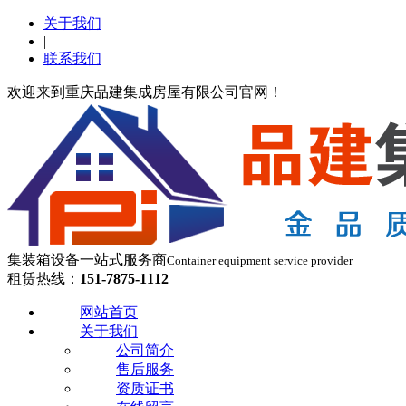
关于我们
|
联系我们
欢迎来到重庆品建集成房屋有限公司官网！
集装箱设备一站式服务商
Container equipment service provider
租赁热线：
151-7875-1112
网站首页
关于我们
公司简介
售后服务
资质证书